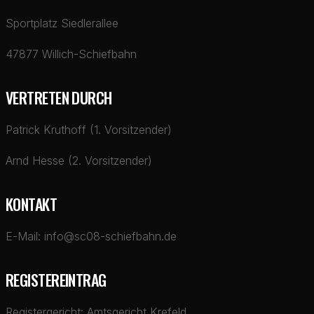
Sportplatz Siedlerallee
47877 Willich-Schiefbahn
VERTRETEN DURCH
Patrick Kruthoff (1. Vorsitzender)
Arnd Hesse (2. Vorsitzender)
KONTAKT
E-Mail: info@sc08-schiefbahn.de
REGISTEREINTRAG
Registergericht: Amtsgericht Krefeld