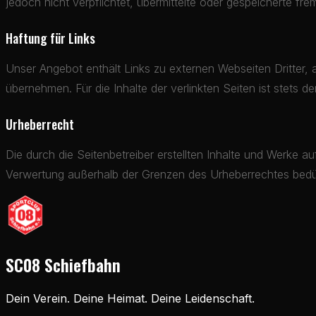
jedoch nicht verpflichtet, übermittelte oder gespeicherte f
Haftung für Links
Unser Angebot enthält Links zu externen Webseiten Dritter, 
übernehmen. Für die Inhalte der verlinkten Seiten ist stets de
Urheberrecht
Die durch die Seitenbetreiber erstellten Inhalte und Werke a
Verwertung außerhalb der Grenzen des Urheberrechtes bedürf
SC08 Schiefbahn
Dein Verein. Deine Heimat. Deine Leidenschaft.