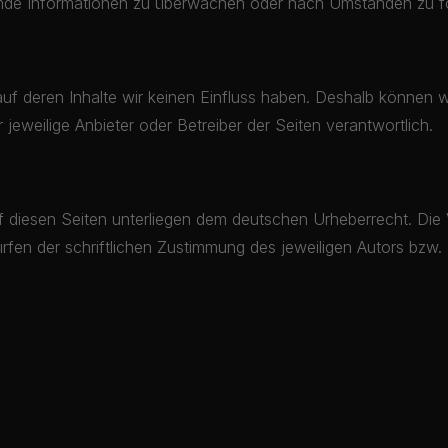
remde Informationen zu überwachen oder nach Umständen zu for
auf deren Inhalte wir keinen Einfluss haben. Deshalb können 
r jeweilige Anbieter oder Betreiber der Seiten verantwortlich.
uf diesen Seiten unterliegen dem deutschen Urheberrecht. Die V
en der schriftlichen Zustimmung des jeweiligen Autors bzw. E