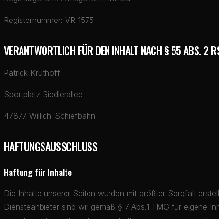
Registernummer: VR 1575
VERANTWORTLICH FÜR DEN INHALT NACH § 55 ABS. 2 R
Patrick Kruthoff
Sportplatz Siedlerallee
47877 Willich-Schiefbahn
HAFTUNGSAUSSCHLUSS
Haftung für Inhalte
Die Inhalte unserer Seiten wurden mit größter Sorgfalt erstel
Diensteanbieter sind wir gemäß § 7 Abs.1 TMG für eigene In